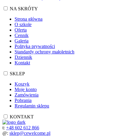
NA SKRÓTY
Strona główna
O szkole
Oferta
Cennik
Galeria
Polityka prywatności
Standardy ochrony małoletnich
Dziennik
Kontakt
SKLEP
Koszyk
Moje konto
Zamówienia
Pobrania
Regulamin sklepu
KONTAKT
t:
+48 602 612 866
@:
sklep@cewelcome.pl