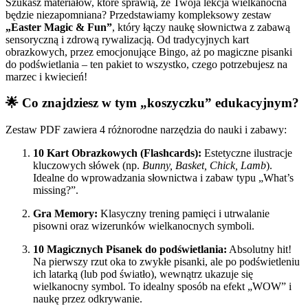
Szukasz materiałów, które sprawią, że Twoja lekcja wielkanocna
będzie niezapomniana? Przedstawiamy kompleksowy zestaw
„Easter Magic & Fun”
, który łączy naukę słownictwa z zabawą
sensoryczną i zdrową rywalizacją. Od tradycyjnych kart
obrazkowych, przez emocjonujące Bingo, aż po magiczne pisanki
do podświetlania – ten pakiet to wszystko, czego potrzebujesz na
marzec i kwiecień!
🌟 Co znajdziesz w tym „koszyczku” edukacyjnym?
Zestaw PDF zawiera 4 różnorodne narzędzia do nauki i zabawy:
10 Kart Obrazkowych (Flashcards):
Estetyczne ilustracje
kluczowych słówek (np.
Bunny, Basket, Chick, Lamb
).
Idealne do wprowadzania słownictwa i zabaw typu „What’s
missing?”.
Gra Memory:
Klasyczny trening pamięci i utrwalanie
pisowni oraz wizerunków wielkanocnych symboli.
10 Magicznych Pisanek do podświetlania:
Absolutny hit!
Na pierwszy rzut oka to zwykłe pisanki, ale po podświetleniu
ich latarką (lub pod światło), wewnątrz ukazuje się
wielkanocny symbol. To idealny sposób na efekt „WOW” i
naukę przez odkrywanie.