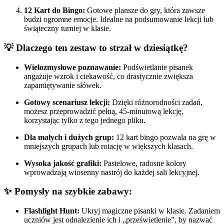
12 Kart do Bingo:
Gotowe plansze do gry, która zawsze
budzi ogromne emocje. Idealne na podsumowanie lekcji lub
świąteczny turniej w klasie.
💡 Dlaczego ten zestaw to strzał w dziesiątkę?
Wielozmysłowe poznawanie:
Podświetlanie pisanek
angażuje wzrok i ciekawość, co drastycznie zwiększa
zapamiętywanie słówek.
Gotowy scenariusz lekcji:
Dzięki różnorodności zadań,
możesz przeprowadzić pełną, 45-minutową lekcję,
korzystając tylko z tego jednego pliku.
Dla małych i dużych grup:
12 kart bingo pozwala na grę w
mniejszych grupach lub rotację w większych klasach.
Wysoka jakość grafiki:
Pastelowe, radosne kolory
wprowadzają wiosenny nastrój do każdej sali lekcyjnej.
✨ Pomysły na szybkie zabawy:
Flashlight Hunt:
Ukryj magiczne pisanki w klasie. Zadaniem
uczniów jest odnalezienie ich i „prześwietlenie”, by nazwać